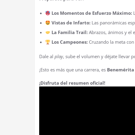
Los Momentos de Esfuerzo Máximo:
L
Vistas de Infarto:
Las panorámicas espe
La Familia Trail:
Abrazos, ánimos y el e
Los Campeones:
Cruzando la meta con u
Dale al
play
, sube el volumen y déjate llevar p
¡Esto es más que una carrera, es
Benemérita 
¡Disfruta del resumen oficial!