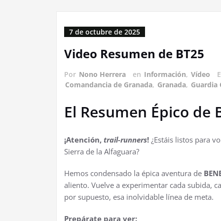
7 de octubre de 2025
Video Resumen de BT25
Por
Nono Herrera
en
Información
,
Vídeo
E
Comandancia de Granada
,
Granada
,
Guardia C
El Resumen Épico de 
¡Atención,
trail-runners
!
¿Estáis listos para vo
Sierra de la Alfaguara?
Hemos condensado la épica aventura de
BENE
aliento. Vuelve a experimentar cada subida, 
por supuesto, esa inolvidable línea de meta.
Prepárate para ver: