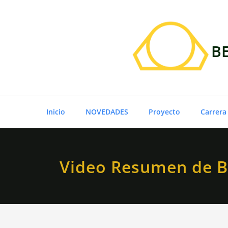
Saltar
al
contenido
BE
Inicio
NOVEDADES
Proyecto
Carrera
Video Resumen de 