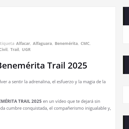
tiqueta
Alfacar
,
Alfaguara
,
Benemérita
,
CMC
,
ivil
,
Trail
,
UGR
Benemérita Trail 2025
lver a sentir la adrenalina, el esfuerzo y la magia de la
MÉRITA TRAIL 2025
en un vídeo que te dejará sin
cada cumbre conquistada, el compañerismo inigualable y,