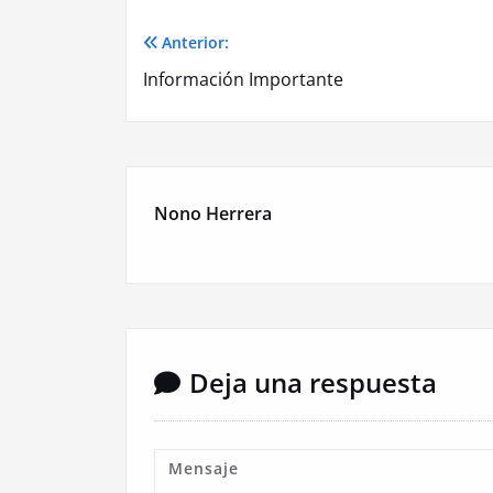
Anterior:
Navegación
Información Importante
de
entradas
Nono Herrera
Deja una respuesta