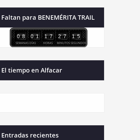
Faltan para BENEMÉRITA TRAIL
0
8
0
1
1
7
2
7
1
4
SEMANAS
DÍAS
HORAS
MINUTOS
SEGUNDOS
El tiempo en Alfacar
Entradas recientes