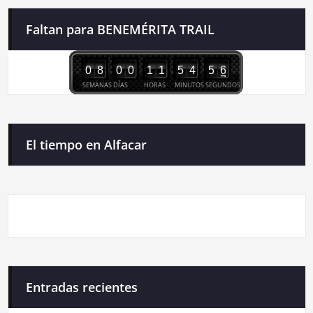
Faltan para BENEMÉRITA TRAIL
0
8
0
0
1
1
5
4
5
5
6
SEMANAS
DÍAS
HORAS
MINUTOS
SEGUNDOS
El tiempo en Alfacar
Entradas recientes