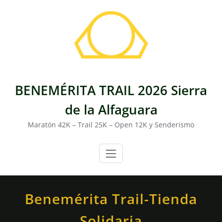
Saltar
al
contenido
BENEMÉRITA TRAIL 2026 Sierra
de la Alfaguara
Maratón 42K – Trail 25K – Open 12K y Senderismo
Benemérita Trail-Tienda
Solidaria