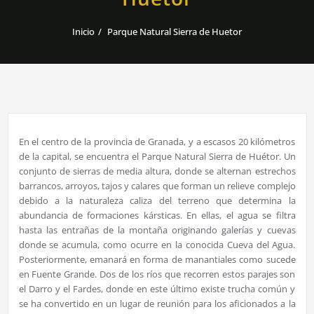
Inicio
Parque Natural Sierra de Huetor
En el centro de la provincia de Granada, y a escasos 20 kilómetros
de la capital, se encuentra el Parque Natural Sierra de Huétor. Un
conjunto de sierras de media altura, donde se alternan estrechos
barrancos, arroyos, tajos y calares que forman un relieve complejo
debido a la naturaleza caliza del terreno que determina la
abundancia de formaciones kársticas. En ellas, el agua se filtra
hasta las entrañas de la montaña originando galerías y cuevas
donde se acumula, como ocurre en la conocida Cueva del Agua.
Posteriormente, emanará en forma de manantiales como sucede
en Fuente Grande. Dos de los ríos que recorren estos parajes son
el Darro y el Fardes, donde en este último existe trucha común y
se ha convertido en un lugar de reunión para los aficionados a la