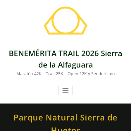
Saltar
al
contenido
BENEMÉRITA TRAIL 2026 Sierra
de la Alfaguara
Maratón 42K – Trail 25K – Open 12K y Senderismo
Parque Natural Sierra de
Huetor