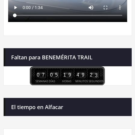
Faltan para BENEMÉRITA TRAIL
0
7
0
5
1
9
4
9
2
2
3
SEMANAS
DÍAS
HORAS
MINUTOS
SEGUNDOS
El tiempo en Alfacar