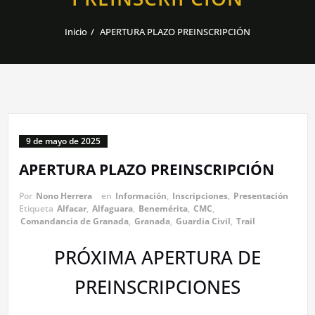
Inicio
APERTURA PLAZO PREINSCRIPCIÓN
9 de mayo de 2025
APERTURA PLAZO PREINSCRIPCIÓN
Por
Nono Herrera
en
Información
,
Inscripciones
,
Presentación
Etiqueta
Alfacar
,
Alfaguara
,
Benemérita
,
CMC
,
Comandancia de Granada
,
Granada
,
Guardia Civil
,
Trail
PRÓXIMA APERTURA DE
PREINSCRIPCIONES