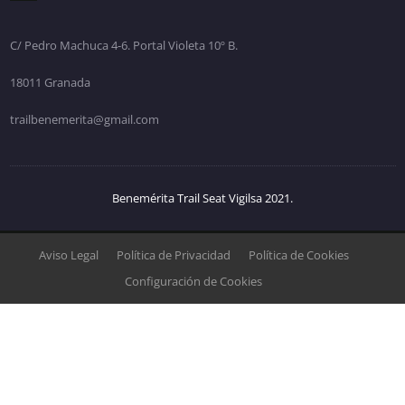
C/ Pedro Machuca 4-6. Portal Violeta 10º B.
18011 Granada
trailbenemerita@gmail.com
Benemérita Trail Seat Vigilsa 2021.
Aviso Legal
Política de Privacidad
Política de Cookies
Configuración de Cookies